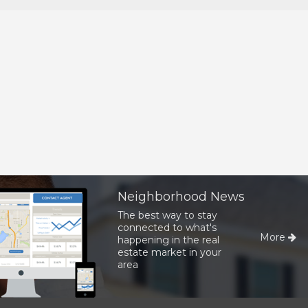
Neighborhood News
The best way to stay
connected to what's
More
happening in the real
estate market in your
area