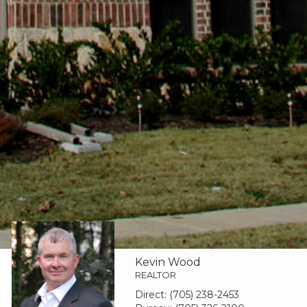
Kevin Wood
REALTOR
Direct:
(705) 238-2453