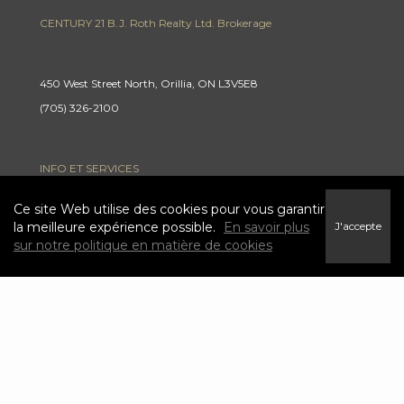
CENTURY 21 B.J. Roth Realty Ltd. Brokerage
450 West Street North, Orillia, ON L3V5E8
(705) 326-2100
INFO ET SERVICES
Ce site Web utilise des cookies pour vous garantir
la meilleure expérience possible.
En savoir plus
J'accepte
Trouver une maison
sur notre politique en matière de cookies
Carrières
Conditions et modalités
Politique de confidentialité
Link
link
Link
link
to
to
to
to
Century
Century
Century
Century