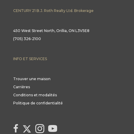
CENTURY 21 B.J. Roth Realty Ltd. Brokerage
450 West Street North, Orillia, ON L3V5E8
(705) 326-2100
INFO ET SERVICES
Trouver une maison
Carrières
Conditions et modalités
Politique de confidentialité
Link to Century 21 Canada's Twitter page
link to Century 21 Canada's facebook page
Link to Century 21 Canada's Instagram page
link to Century 21 Canada's YouTube page