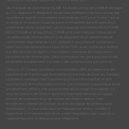
Les marques de commerce MLS®, Multiple Listing Service® et les logos
qui s’y rapportent désignent les services professionnels fournis par des
courtiers et agents immobiliers membres de
l’ACI
pour traiter l’achat,
la vente et la location à bail de biens immobiliers dans le cadre d’un
système de vente coopératif. Les marques de commerce REALTOR®,
REALTORS® et le logo REALTOR® sont contrôlés par
l’Association
canadienne de l’immeuble (ACI)
et désignent les professionnels de
l’immobilier membres de l’ACI. Utilisation sous licence. Le contenu
relatif aux inscriptions fourni par REALTOR.ca est utilisé sous licence
par des courtiers et agents immobiliers membres de
l’Association
canadienne de l’immeuble
. Cette promotion ne vise à solliciter ni des
propriétés actuellement inscrites ni des acheteurs liés par contrat.
Century 21 Canada, société en commandite, offre actuellement des
possibilités de franchisage dans certains marchés de choix au Canada.
Le présent message n’est transmis qu’à titre informatif et ne doit
aucunement être interprété comme une invitation à quiconque serait
actuellement affilié à une autre société de courtage immobilier. Ce
courriel contient de l’information confidentielle destinée à l’usage
exclusif de la personne ou de l’entité identifiée ci-dessus. Il est
strictement interdit de l’utiliser ou d’en divulguer le contenu sans
autorisation. Si vous avez reçu ce message par erreur, veuillez le
supprimer immédiatement et en aviser l’expéditeur par courriel, à
l’adresse figurant ci-dessus ou par téléphone.